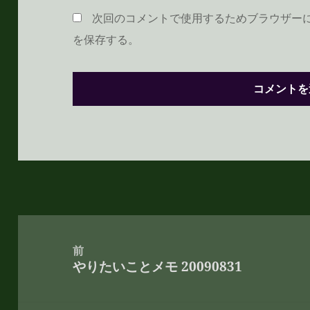
次回のコメントで使用するためブラウザー
を保存する。
投
稿
前
やりたいことメモ 20090831
ナ
前
ビ
の