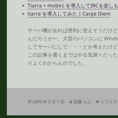
Tiarra + mobirc を導入してIRCを
tiarra を導入してみた | Carpe Diem
サーバ機があれば便利に使えそうだけど
んだろうかー。大昔のパソコンに Wind
してサーバにして・・・とか考えたけど
この記事を書くまではやる気満々だった
りよくわからんのでした。
投
作
カ
2009 年 9 月 1 日
加藤 りん
ソフトウ
稿
成
テ
日:
者
ゴ