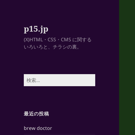
p15.jp
(X)HTML・CSS・CMS に関する
いろいろと、チラシの裏。
検
索:
最近の投稿
brew doctor