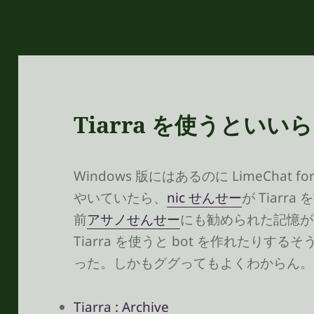
Tiarra を使うといい
Windows 版にはあるのに LimeChat
やいていたら、
nic せんせー
が Tiar
前
アサノせんせー
にも勧められた記憶が
Tiarra を使うと bot を作れたり
った。しかもググってもよくわからん。
Tiarra : Archive