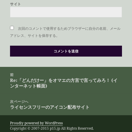
サイト
次回のコメントで使用するためブラウザーに自分の名前、メール
アドレス、サイトを保存する。
投
前
稿
Re:「どんだけー」をオマエの方言で言ってみろ！ (イ
前
ナ
ンターネット帳面)
の
ビ
投
ゲ
稿:
次ページへ
ー
ライセンスフリーのアイコン配布サイト
次
シ
の
ョ
投
Proudly powered by WordPress
ン
Copyright © 2007-2015 p15.jp All Rights Reserved.
稿: