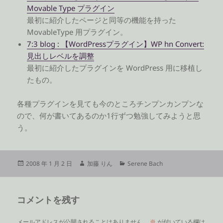
Movable Type プラグイン
最初に紹介したページと同等の機能を持った
MovableType 用プラグイン。
7:3 blog : 【WordPressプラグイン】WP hn Convert:
見出しレベルを調整
最初に紹介したプラグインを WordPress 用に移植し
たもの。
各種プラグインを見ても今のところチンプンカンプンな
ので、何が書いてあるのか1行ずつ勉強してみようと思
う。
投
作
カ
2008 年 1 月 2 日
加藤 りん
Serene Bach
稿
成
テ
日:
者
ゴ
リ
コメントを残す
ー
メールアドレスが公開されることはありません。
※
が付いている欄は