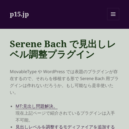
p15.jp
メニュ
ーとウ
ィジェ
ット
Serene Bach で見出しレ
ベル調整プラグイン
MovableType や WordPress では表題のプラグインが存
在するので、それらを移植する形で Serene Bach 用プラ
グインは作れないだろうか。もし可能なら是非使いた
い。
MT:見出し問題解決。
現在上記ページで紹介されているプラグインは入手
不可能。
見出しレベルを調整するモディファイアを追加する