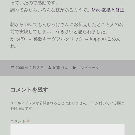
っていたので感動です。
調べてみたらいろんな技があるようで。
Mac-変換と修正
朝から IRC でもんびっけさんにお伝えしたところ人の名
前で実験してしまい、うるさいと怒られました。
かっぽn → 英数キーダブルクリック → kappon ごめん
ね。
投
作
カ
2008 年 2 月 2 日
加藤 りん
コンピュータ
稿
成
テ
日:
者
ゴ
リ
コメントを残す
ー
メールアドレスが公開されることはありません。
※
が付いている欄は
必須項目です
コメント
※