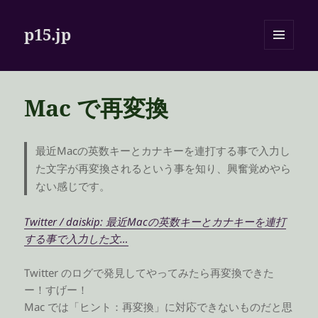
p15.jp
メニュ
ーとウ
ィジェ
ット
Mac で再変換
最近Macの英数キーとカナキーを連打する事で入力し
た文字が再変換されるという事を知り、興奮覚めやら
ない感じです。
Twitter / daiskip: 最近Macの英数キーとカナキーを連打
する事で入力した文…
Twitter のログで発見してやってみたら再変換できた
ー！すげー！
Mac では「ヒント：再変換」に対応できないものだと思