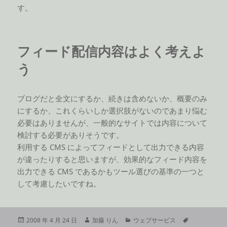
す。
フィード配信内容はよく考えよ
う
ブログだと全文にするか、続きは含めないか、概要のみ
にするか、これくらいしか選択肢がないのであまり悩む
必要はありませんが、一般的なサイトでは内容について
検討する必要がありそうです。
利用する CMS によってフィードとして出力できる内容
が違ったりすると思いますが、効果的なフィード内容を
出力できる CMS であるかもツール選びの基準の一つと
して考慮したいですね。
投
作
カ
タ
2008 年 4 月 24 日
加藤 りん
ウェブサービス