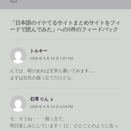
稿
成
テ
グ
feed
日:
者
ゴ
リ
ー
「日本語のイケてるサイトまとめサイトをフィ
ードで読んでみた」への5件のフィードバック
トルキー
よ
り:
2008 年 4 月 24 日 1:07 PM
んでは、暇があれば文章も書いてみます…。
まずは目先の掘っ立てだけども。
石澤 りん
よ
り:
2008 年 4 月 24 日 4:54 PM
そ、そうね・・・掘っ立て。
明日楽しみにしています！ (と、ひとごとのように言っ