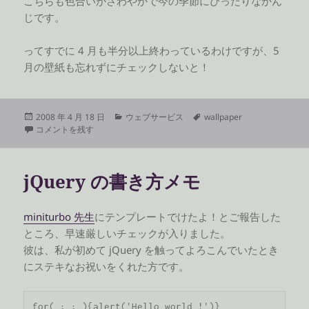
こちらも色合いがさわやかで今の季節にぴったりなかん
じです。
ってすでに 4 月も半分以上終わっているわけですが、5
月の壁紙も忘れずにチェックしないと！
投
カ
タ
2008 年 4 月 18 日
ウェブサービス
wallpaper
稿
4 月のベアドゥ壁紙がヤバい に
テ
グ
コメントを残す
日:
ゴ
リ
ー
jQuery の書き方メモ
miniturbo 先生
にテンプレートでけたよ！とご報告した
ところ、早速厳しいチェックが入りました。
彼は、私が初めて jQuery を触ってよろこんでいたとき
にステキなお祝いをくれた方です。
for( ; ; ){alert('Hello world !')}