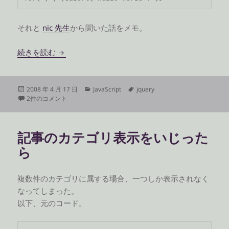
それと
nic 先生
から聞いた話をメモ。
jQuery の書き方メモ
続きを読む
投
カ
タ
2008 年 4 月 17 日
JavaScript
jquery
稿
jQuery の書き方メモ への
テ
グ
2件のコメント
日:
ゴ
リ
ー
記事のカテゴリ表示をいじった
ら
複数件のカテゴリに属する場合、一つしか表示されなく
なってしまった。
以下、元のコード。