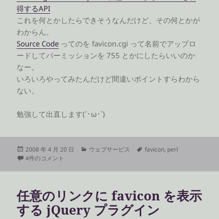
得するAPI
これを何とかしたらできそうなんだけど、その何とかが
わからん。
Source Code
ってのを favicon.cgi って名前でアップロ
ードしてパーミッションを 755 とかにしたらいいのか
なー。
いろいろやってみたんだけど間違いポイントすらわから
ない。
勉強して出直します(´･ω･`)
投
カ
タ
2008 年 4 月 20 日
ウェブサービス
favicon
,
perl
稿
favicon API を自分のサーバに置きたい への
テ
グ
4件のコメント
日:
ゴ
リ
ー
任意のリンクに favicon を表示
する jQuery プラグイン