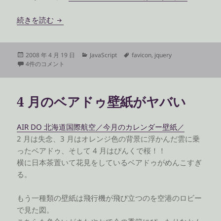
任意のリンクに favicon を表示する jQuery プラ
続きを読む
投
カ
タ
2008 年 4 月 19 日
JavaScript
favicon
,
jquery
稿
任意のリンクに favicon を表示する jQuery プラグイン への
テ
グ
4件のコメント
日:
ゴ
リ
ー
4 月のベアドゥ壁紙がヤバい
AIR DO 北海道国際航空／今月のカレンダー壁紙／
2 月は失念、3 月はオレンジ色の背景に浮かんだ雲に乗
ったベアドゥ、そして 4 月はぴんくで桜！！
横に日本茶置いて花見をしているベアドゥがめんこすぎ
る。
もう一種類の壁紙は飛行機が飛び立つのを空港のロビー
で見た図。