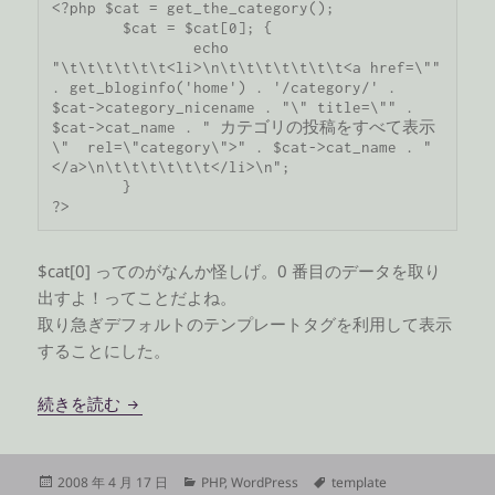
<?php $cat = get_the_category();

	$cat = $cat[0]; {

		echo 
"\t\t\t\t\t\t<li>\n\t\t\t\t\t\t\t<a href=\"" 
. get_bloginfo('home') . '/category/' . 
$cat->category_nicename . "\" title=\"" . 
$cat->cat_name . " カテゴリの投稿をすべて表示
\"  rel=\"category\">" . $cat->cat_name . "
</a>\n\t\t\t\t\t\t</li>\n";

	}

?>
$cat[0] ってのがなんか怪しげ。0 番目のデータを取り
出すよ！ってことだよね。
取り急ぎデフォルトのテンプレートタグを利用して表示
することにした。
記事のカテゴリ表示をいじったら
続きを読む
投
カ
タ
2008 年 4 月 17 日
PHP
,
WordPress
template