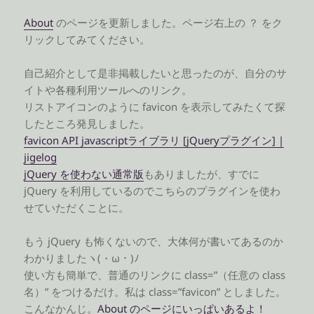
About
のページを更新しました。ページ右上の ？ をク
リックしてみてください。
自己紹介として是非掲載したいと思ったのが、自分のサ
イトや各種利用ツールへのリンク。
リストアイコンのように favicon を表示してみたくて探
したところ発見しました。
favicon API javascriptライブラリ [jQueryプラグイン] |
jigelog
jQuery を使わない通常版
もありましたが、すでに
jQuery を利用しているのでこちらのプラグインを使わ
せていただくことに。
もう jQuery も怖くないので、大体何が書いてあるのか
わかりましたヽ(・ω・)ﾉ
使い方も簡単で、普通のリンクに class=”（任意の class
名）” をつけるだけ。私は class=”favicon” としました。
こんなかんじ。
About のページにいっぱいあるよ！