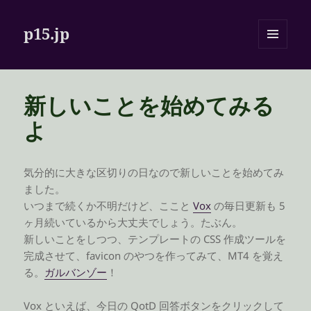
p15.jp
メニュ
ーとウ
ィジェ
ット
新しいことを始めてみる
よ
気分的に大きな区切りの日なので新しいことを始めてみ
ました。
いつまで続くか不明だけど、ここと
Vox
の毎日更新も 5
ヶ月続いているから大丈夫でしょう。たぶん。
新しいことをしつつ、テンプレートの CSS 作成ツールを
完成させて、favicon のやつを作ってみて、MT4 を覚え
る。
ガルバンゾー
！
Vox といえば、今日の QotD 回答ボタンをクリックして