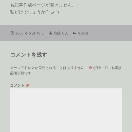
も記事作成ページが開きません。
私だけでしょうか(´･ω･`)
投
作
カ
2008 年 5 月 18 日
加藤 りん
その他
稿
成
テ
日:
者
ゴ
リ
コメントを残す
ー
メールアドレスが公開されることはありません。
※
が付いている欄は
必須項目です
コメント
※