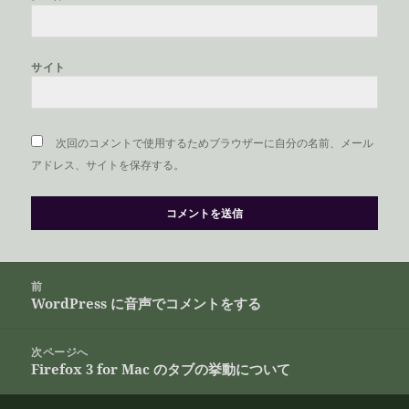
サイト
次回のコメントで使用するためブラウザーに自分の名前、メール
アドレス、サイトを保存する。
投
前
稿
WordPress に音声でコメントをする
前
ナ
の
ビ
投
次ページへ
ゲ
Firefox 3 for Mac のタブの挙動について
稿:
次
ー
の
シ