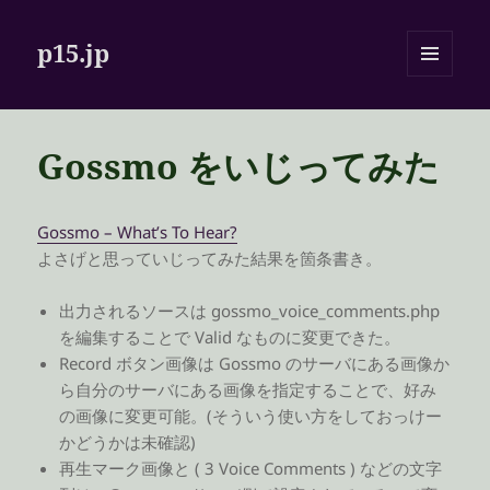
p15.jp
メニュ
ーとウ
ィジェ
ット
Gossmo をいじってみた
Gossmo – What’s To Hear?
よさげと思っていじってみた結果を箇条書き。
出力されるソースは gossmo_voice_comments.php
を編集することで Valid なものに変更できた。
Record ボタン画像は Gossmo のサーバにある画像か
ら自分のサーバにある画像を指定することで、好み
の画像に変更可能。(そういう使い方をしておっけー
かどうかは未確認)
再生マーク画像と ( 3 Voice Comments ) などの文字