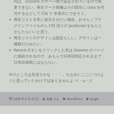
列は、Gossmo のサーバ側で設定されているので変
更できない。再生マーク画像はその部分に class を付
与するなどして CSS で 非表示にできそう。
再生リストを常に表示させたい場合、おそらくプラ
グインファイルの L.190 辺りの JavaScript をなんと
かしたらいいと思う。
再生リストのデザインは固定らしい。デザインは一
種類だけみたい。
Record ボタンをクリックした先は Gossmo のページ
に接続されるので、あちらで日本語対応されるまで
日本語画面にはならない。
今のところは見送りかな・・・。ちなみにここにつけよ
うと思っていたわけではありませんよヽ(・ω・)ﾉ
投
作
カ
タ
2008 年 6 月 23 日
加藤 りん
WordPress
plugin
稿
成
テ
グ
日:
者
ゴ
リ