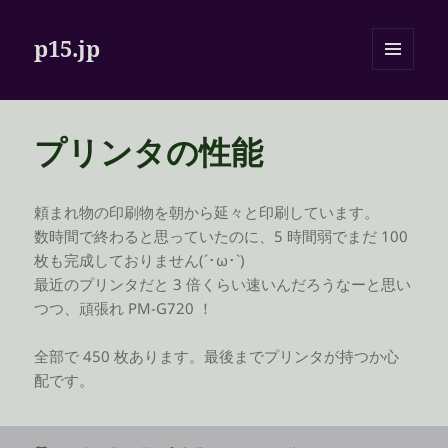
p15.jp
メニュ
ーとウ
ィジェ
ット
プリンタの性能
頼まれ物の印刷物を朝から延々と印刷しています。
数時間で終わると思っていたのに、5 時間弱でまだ 100
枚も完成しておりません(´･ω･`)
最近のプリンタだと 3 倍くらい速いんだろうなーと思い
つつ、頑張れ PM-G720 ！
全部で 450 枚あります。最後までプリンタが持つか心
配です。