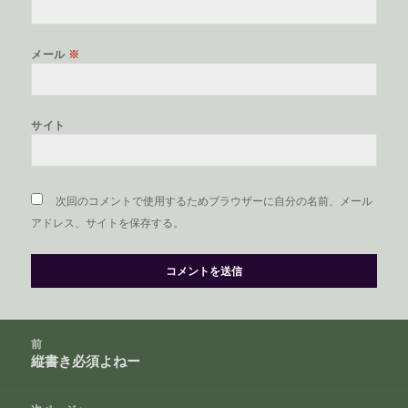
メール
※
サイト
次回のコメントで使用するためブラウザーに自分の名前、メール
アドレス、サイトを保存する。
投
前
稿
縦書き必須よねー
前
ナ
の
ビ
投