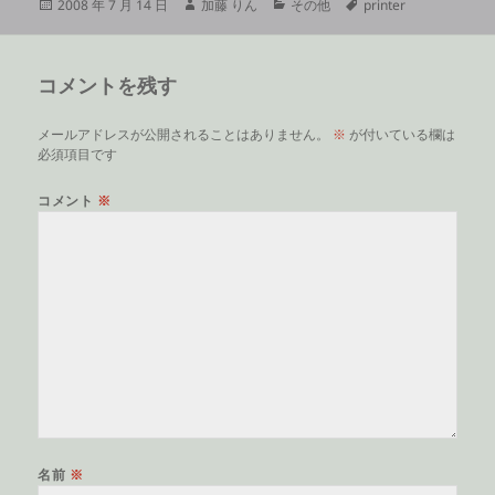
投
作
カ
タ
2008 年 7 月 14 日
加藤 りん
その他
printer
稿
成
テ
グ
日:
者
ゴ
リ
コメントを残す
ー
メールアドレスが公開されることはありません。
※
が付いている欄は
必須項目です
コメント
※
名前
※