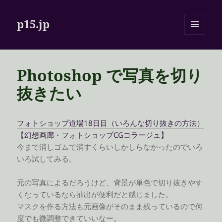
p15.jp
メニュ
ーとウ
ィジェ
ット
Photoshop で写真を切り
抜きたい
フォトショップ道場18日目（いろんな切り抜きの方法）
【幻想画廊・フォトショップCGコラージュ】
今まで消しゴムで消すくらいしかしらなかったのでいろ
いろ試してみる。
元の写真によるだろうけど、背景が単色で切り抜きやす
くなっているなら抽出が便利だと感じました。
マスクを作る方法も元画像がそのまま残っているので何
度でも微調整できていいなー。