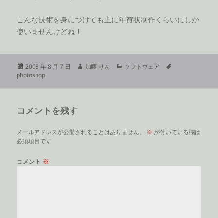
こんな技術を身につけても主に年賀状制作くらいにしか
使いませんけどね！
投
作
カ
タ
2008 年 8 月 7 日
加藤 りん
ソフトウェア
稿
成
テ
グ
photoshop
日:
者
ゴ
リ
ー
コメントを残す
メールアドレスが公開されることはありません。
※
が付いている欄は
必須項目です
コメント
※