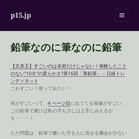
p15.jp
メニュ
ーとウ
ィジェ
ット
鉛筆なのに筆なのに鉛筆
【文具王】すごいのは名前だけじゃない！体験したこと
のない“10Ｂ”の柔らかさ?第16回「筆鉛筆」 – 日経トレ
ンディネット
これすごい！使ってみたい！
何がすごいって、
4 ページ目
に出てくる画像がすごい。
この鉛筆で書けば私の字も少しは上手にみえるか
も・・・！
ただ問題は、鉛筆で書いた字を人に見せる機会が少ない