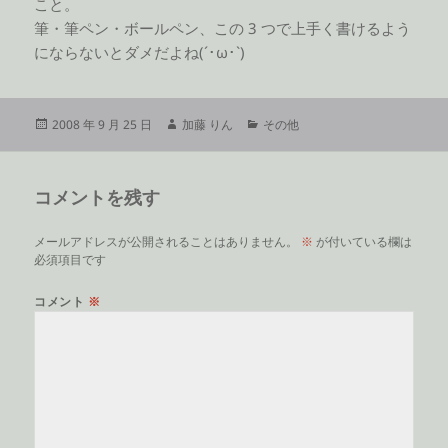
こと。
筆・筆ペン・ボールペン、この 3 つで上手く書けるよう
にならないとダメだよね(´･ω･`)
投
作
カ
2008 年 9 月 25 日
加藤 りん
その他
稿
成
テ
日:
者
ゴ
リ
コメントを残す
ー
メールアドレスが公開されることはありません。
※
が付いている欄は
必須項目です
コメント
※