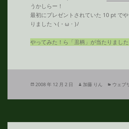
うかしらー！
最初にプレゼントされていた 10 pt 
りましたヽ(・ω・)ﾉ
やってみた！ら「丑柄」が当たりました
投
作
カ
2008 年 12 月 2 日
加藤 りん
ウェブ
稿
成
テ
日:
者
ゴ
リ
ー