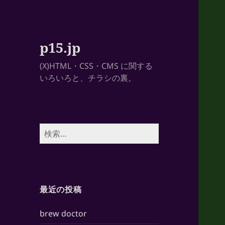
p15.jp
(X)HTML・CSS・CMS に関する
いろいろと、チラシの裏。
検
索:
最近の投稿
brew doctor