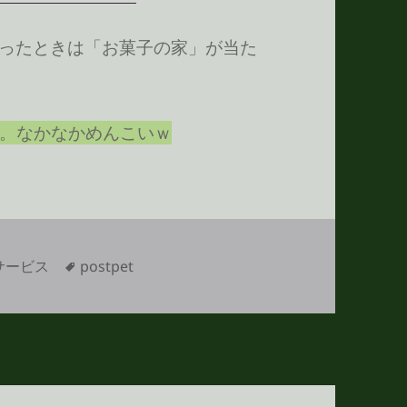
でやったときは「お菓子の家」が当た
。なかなかめんこいｗ
タ
サービス
postpet
グ