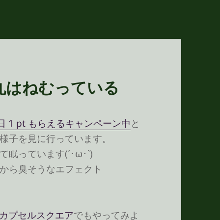
丸はねむっている
日 1 pt もらえるキャンペーン中
と
様子を見に行っています。
っています(´･ω･`)
から臭そうなエフェクト
カプセルスクエア
でもやってみよ