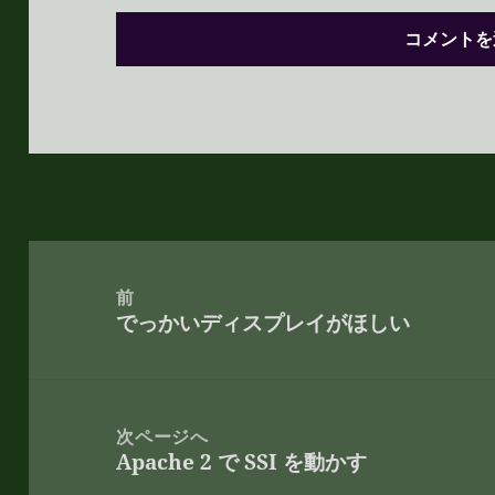
投
稿
前
でっかいディスプレイがほしい
ナ
前
ビ
の
ゲ
投
ー
稿:
次ページへ
シ
Apache 2 で SSI を動かす
次