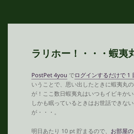
ラリホー！・・・蝦夷
PostPet 4you
で
ログインするだけで 1 
いうことで、思い出したときに蝦夷丸の
が！ここ数日蝦夷丸はいつもイビキかいて眠
しかも眠っているときはお世話できない
が・・・。
明日あたり 10 pt 貯まるので、
お部屋の