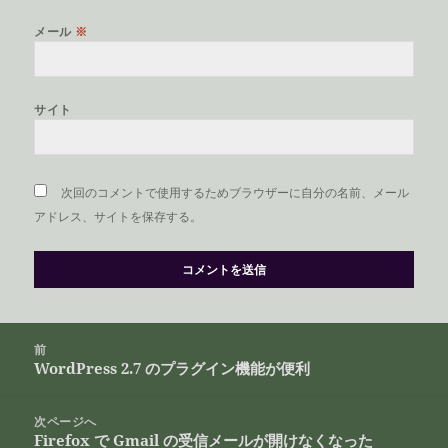
メール
※
サイト
次回のコメントで使用するためブラウザーに自分の名前、メール
アドレス、サイトを保存する。
投
前
稿
WordPress 2.7 のプラグイン機能が便利
前
ナ
の
ビ
投
次ページへ
ゲ
Firefox で Gmail の受信メールが開けなくなった
稿:
次