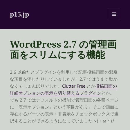
p15.jp
メニュ
ーとウ
ィジェ
ット
WordPress 2.7 の管理画
面をスリムにする機能
2.6 以前だとプラグインを利用して記事投稿画面の邪魔
な項目を消したりしていましたが、2.7 ではうまく動か
なくてしょんぼりでした。
Clutter Free
とか
投稿画面の
詳細オプションの表示を切り替えるプラグイン
とか。
でも 2.7 ではデフォルトの機能で管理画面の各種ページ
に「表示オプション」という項目があり、そこで画面に
存在するパーツの表示・非表示をチェックボックスで選
択することができるようになっていましたヽ(・ω・)ﾉ