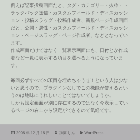
例えば記事投稿画面だと、タグ・カテゴリー・抜粋・ト
ラックバック送信・カスタムフィールド・ディスカッシ
ョン・投稿スラッグ・投稿作成者、新規ページ作成画面
だと、公開・属性・カスタムフィールド・ディスカッシ
ョン・ページスラッグ・ページ作成者、などとなってい
ます。
作成画面だけではなく一覧表示画面にも、日付とか作成
者など一覧に表示する項目を選べるようになっていま
す。
毎回必ずすべての項目を埋めちゃうぜ！という人は少な
いと思うので、プラグインなしでこの機能が使えるとい
うのは地味にうれしいことではないでしょうか。
しかも設定画面が別に存在するのではなく今表示してい
るページの右上から設定ができるので気軽です。
投
作
カ
2008 年 12 月 18 日
加藤 りん
WordPress
稿
成
テ