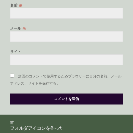
名前
※
メール
※
サイト
次回のコメントで使用するためブラウザーに自分の名前、メール
アドレス、サイトを保存する。
投
前
稿
フォルダアイコンを作った
前
ナ