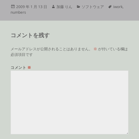
投
作
カ
タ
2009 年 1 月 13 日
加藤 りん
ソフトウェア
iwork
,
稿
成
テ
グ
numbers
日:
者
ゴ
リ
ー
コメントを残す
メールアドレスが公開されることはありません。
※
が付いている欄は
必須項目です
コメント
※