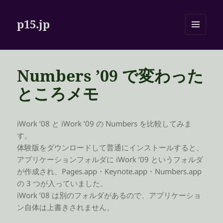
p15.jp
メニュ
ーとウ
ィジェ
ット
Numbers ’09 で変わった
ところメモ
iWork ’08 と iWork ’09 の Numbers を比較してみま
す。
体験版をダウンロードして普通にインストールすると、
アプリケーションフォルダに iWork ’09 というフォルダ
が作成され、Pages.app・Keynote.app・Numbers.app
の 3 つが入っていました。
iWork ’08 は別のフォルダがあるので、アプリケーショ
ン自体は上書きされません。