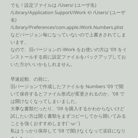
でも！設定ファイルは /Users/ (ユーザ名)
/Library/Application Support/iWork や /Users/ (ユーザ
名)
/Library/Preferences/com.apple.iWork.Numbers.plist
などバージョン毎になっていないので上書きされてしま
います。
なので、旧バージョンの iWork をお使いの方は ’09 をイ
ンストールする前に設定ファイルをバックアップしてお
いた方がいいかもしれません。
早速起動、の前に。
旧バージョンで作成したファイルを Numbers ’09 で開
いて保存するとファイル形式が変更されるのか、’08 で
は開けなくなってしまいました。
大事な書類だったり、’09 を購入するかわからないけど
試したい方は開く書類をまずコピーしてから開いてみる
ことを強くおすすめします(`･ω･´)
私はうっかり保存して ’08 で開けなくなって涙目になり
ました＞＜