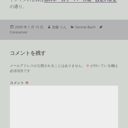
の通り。
投
作
カ
タ
2009 年 1 月 15 日
加藤 りん
Serene Bach
稿
成
テ
グ
Coreserver
日:
者
ゴ
リ
ー
コメントを残す
メールアドレスが公開されることはありません。
※
が付いている欄は
必須項目です
コメント
※