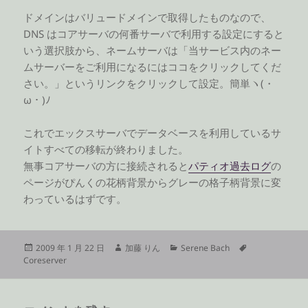
ドメインはバリュードメインで取得したものなので、
DNS はコアサーバの何番サーバで利用する設定にすると
いう選択肢から、ネームサーバは「当サービス内のネー
ムサーバーをご利用になるにはココをクリックしてくだ
さい。」というリンクをクリックして設定。簡単ヽ(・
ω・)ﾉ
これでエックスサーバでデータベースを利用しているサ
イトすべての移転が終わりました。
無事コアサーバの方に接続されると
パティオ過去ログ
の
ページがぴんくの花柄背景からグレーの格子柄背景に変
わっているはずです。
投
作
カ
タ
2009 年 1 月 22 日
加藤 りん
Serene Bach
稿
成
テ
グ
Coreserver
日:
者
ゴ
リ
ー