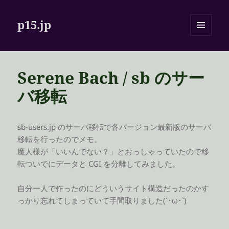
p15.jp
メニュ
ーとウ
ィジェ
ット
Serene Bach / sb のサー
バ移転
sb-users.jp のサーバ移転で各バージョン最新版のサーバ
移転を行ったのでメモ。
魔人様が「いいんでない？」とおっしゃっていたので移
転ついでにデータと CGI を分離してみました。
自分一人で作ったのにどういうサイト構造だったのかす
っかり忘れてしまっていて手間取りました(´･ω･`)