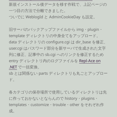
新規インストール後データを移す作戦で、上記ページの
一つ目の方法で分離できました。
ついでに WeblogId と AdminCookieDay も設定。
旧サーバのバックアップファイルから img・plugin・
template ディレクトリの中身全てをアップロード。
data ディレクトリの configure.cgi は dir_base を修正、
user.cgi はパスワード部分を新サーバで生成された文字
列に修正、記事中の sb.cgi へのリンクを修正するため
entry ディレクトリ内のログファイルを
Repl-Ace on
.NET
で一括変換。
sb とは関係ない parts ディレクトリも丸ごとアップロー
ド。
各カテゴリの保存場所で使用しているディレクトリは先
に作っておかないとならんので history・plugins・
templates・customize・trouble・other をそれぞれ作
成。