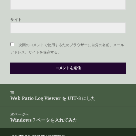
サイト
次回のコメントで使用するためブラウザーに自分の名前、メール
アドレス、サイトを保存する。
投
前
稿
Web Patio Log Viewer を UTF-8 にした
前
ナ
の
ビ
投
次ページへ
ゲ
Windows 7 ベータを入れてみた
稿:
次
ー
の
シ
投