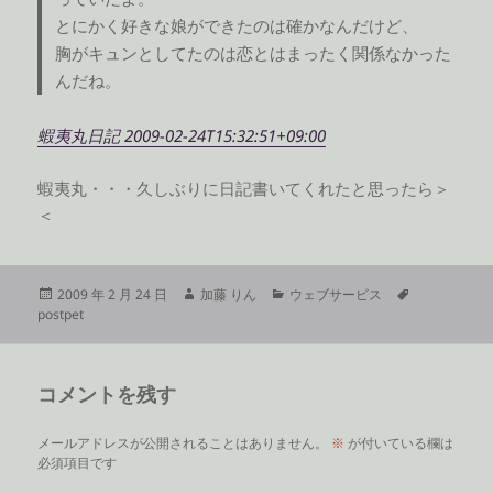
とにかく好きな娘ができたのは確かなんだけど、
胸がキュンとしてたのは恋とはまったく関係なかった
んだね。
蝦夷丸日記 2009-02-24T15:32:51+09:00
蝦夷丸・・・久しぶりに日記書いてくれたと思ったら＞
＜
投
作
カ
タ
2009 年 2 月 24 日
加藤 りん
ウェブサービス
稿
成
テ
グ
postpet
日:
者
ゴ
リ
ー
コメントを残す
メールアドレスが公開されることはありません。
※
が付いている欄は
必須項目です