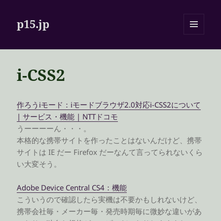
p15.jp
メニュ
ーとウ
ィジェ
ット
i-CSS2
作ろうiモード：iモードブラウザ2.0対応i-CSS2について
| サービス・機能 | NTTドコモ
うーーーーん・・・。
本格的な携帯サイトを作ったことはないんだけど、携帯
サイトは IE だー Firefox だーなんて言ってられないくら
い大変そう。
Adobe Device Central CS4：機能
こういうので確認したら実機は不要かもしれないけど、
携帯会社毎・メーカー毎・発売時期毎に微妙な違いがあ