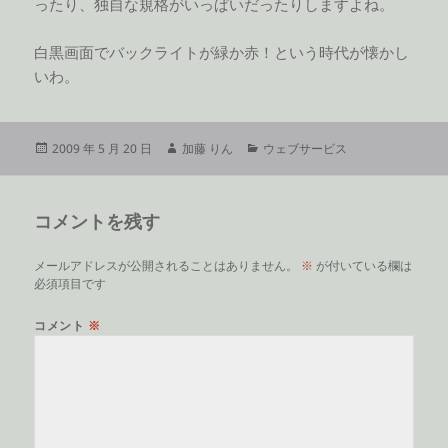
ったり、独自な規格がいっぱいだったりしますよね。
白黒画面でバックライトが緑か赤！という時代が懐かし
いわ。
投
作
カ
2009 年 5 月 20 日
加藤 りん
ウェブサービス
稿
成
テ
日:
者
ゴ
リ
コメントを残す
ー
メールアドレスが公開されることはありません。
※
が付いている欄は
必須項目です
コメント
※