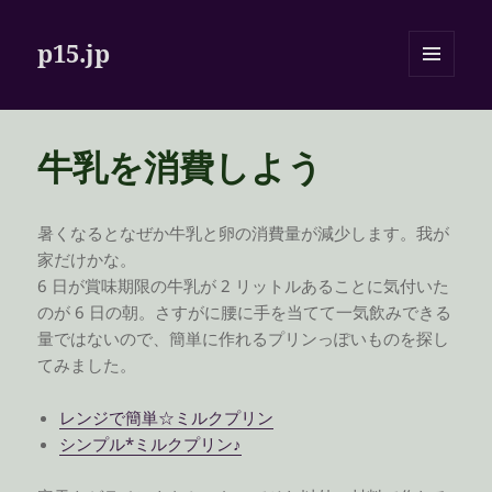
p15.jp
メニュ
ーとウ
ィジェ
ット
牛乳を消費しよう
暑くなるとなぜか牛乳と卵の消費量が減少します。我が
家だけかな。
6 日が賞味期限の牛乳が 2 リットルあることに気付いた
のが 6 日の朝。さすがに腰に手を当てて一気飲みできる
量ではないので、簡単に作れるプリンっぽいものを探し
てみました。
レンジで簡単☆ミルクプリン
シンプル*ミルクプリン♪