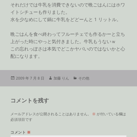
それだけでは牛乳を消費できないので晩ごはんにはホワ
イトシチューも作りました。
水を少なめにして鍋に牛乳をどどーんと 1 リットル。
晩ごはんを食べ終わってフルーチェでも作るかーと立ち
上がった時にやっと気付きました。牛乳もうないｗ
この忘れっぽさは本気でどこかヤバいのではないかと心
配になります。
投
作
カ
2009 年 7 月 8 日
加藤 りん
その他
稿
成
テ
日:
者
ゴ
リ
コメントを残す
ー
メールアドレスが公開されることはありません。
※
が付いている欄は
必須項目です
コメント
※