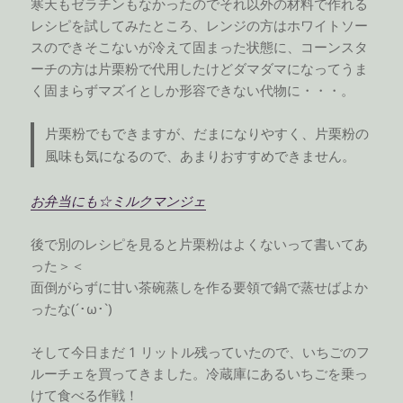
寒天もゼラチンもなかったのでそれ以外の材料で作れる
レシピを試してみたところ、レンジの方はホワイトソー
スのできそこないが冷えて固まった状態に、コーンスタ
ーチの方は片栗粉で代用したけどダマダマになってうま
く固まらずマズイとしか形容できない代物に・・・。
片栗粉でもできますが、だまになりやすく、片栗粉の
風味も気になるので、あまりおすすめできません。
お弁当にも☆ミルクマンジェ
後で別のレシピを見ると片栗粉はよくないって書いてあ
った＞＜
面倒がらずに甘い茶碗蒸しを作る要領で鍋で蒸せばよか
ったな(´･ω･`)
そして今日まだ 1 リットル残っていたので、いちごのフ
ルーチェを買ってきました。冷蔵庫にあるいちごを乗っ
けて食べる作戦！