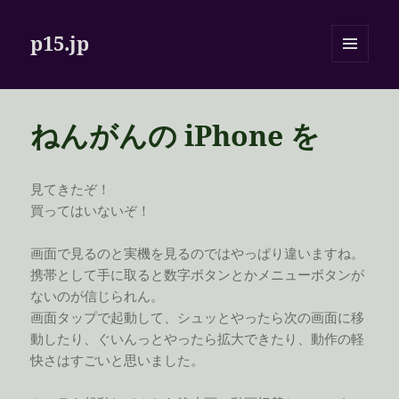
p15.jp
メニュ
ーとウ
ィジェ
ット
ねんがんの iPhone を
見てきたぞ！
買ってはいないぞ！
画面で見るのと実機を見るのではやっぱり違いますね。
携帯として手に取ると数字ボタンとかメニューボタンが
ないのが信じられん。
画面タップで起動して、シュッとやったら次の画面に移
動したり、ぐいんっとやったら拡大できたり、動作の軽
快さはすごいと思いました。