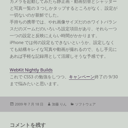
カメラを起動してみたら静止画・動画切替とシャッター
と写真一覧の 3 つしかタップするところがなく、設定が
一切ないのが新鮮でした。
手持ちの携帯では、やれ画像サイズだのホワイトバラン
スだのズームだのいろいろ設定項目があり、それら一つ
一つの設定と反映にえらい時間がかかります。
iPhone では何の設定もできないというか、設定しなく
ても結構キレイな写真や動画が撮れるので、もし手元に
あれば手軽な記録用として活躍しそうな予感です。
WebKit Nightly Builds
これで CSS3 の勉強をしつつ、
キャンペーン
終了の 9/30
まで悩みたいと思います。
投
作
カ
2009 年 7 月 18 日
加藤 りん
ソフトウェア
稿
成
テ
日:
者
ゴ
リ
コメントを残す
ー