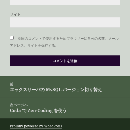
サイト
次回のコメントで使用するためブラウザーに自分の名前、メール
アドレス、サイトを保存する。
投
前
稿
エックスサーバの MySQL バージョン切り替え
前
ナ
の
ビ
投
次ページへ
ゲ
Coda で Zen-Coding を使う
稿:
次
ー
の
シ
投
Proudly powered by WordPress
ョ