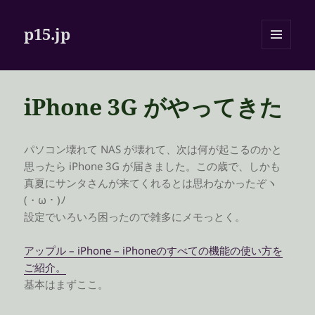
p15.jp
メニュ
ーとウ
ィジェ
ット
iPhone 3G がやってきた
パソコン壊れて NAS が壊れて、次は何が起こるのかと
思ったら iPhone 3G が届きました。この歳で、しかも
真夏にサンタさんが来てくれるとは思わなかったぞヽ
(・ω・)ﾉ
設定でいろいろ困ったので雑多にメモっとく。
アップル – iPhone – iPhoneのすべての機能の使い方を
ご紹介。
基本はまずここ。