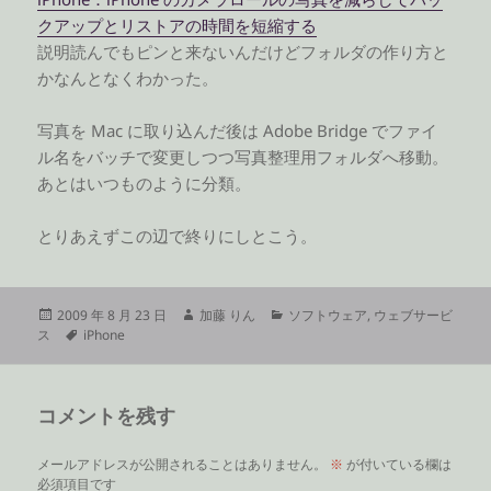
クアップとリストアの時間を短縮する
説明読んでもピンと来ないんだけどフォルダの作り方と
かなんとなくわかった。
写真を Mac に取り込んだ後は Adobe Bridge でファイ
ル名をバッチで変更しつつ写真整理用フォルダへ移動。
あとはいつものように分類。
とりあえずこの辺で終りにしとこう。
投
作
カ
2009 年 8 月 23 日
加藤 りん
ソフトウェア
,
ウェブサービ
稿
タ
成
テ
ス
iPhone
日:
グ
者
ゴ
リ
ー
コメントを残す
メールアドレスが公開されることはありません。
※
が付いている欄は
必須項目です