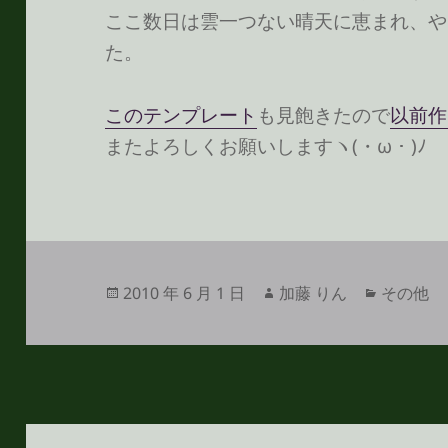
ここ数日は雲一つない晴天に恵まれ、や
た。
このテンプレート
も見飽きたので
以前作
またよろしくお願いしますヽ(・ω・)ﾉ
投
作
カ
2010 年 6 月 1 日
加藤 りん
その他
稿
成
テ
日:
者
ゴ
リ
ー