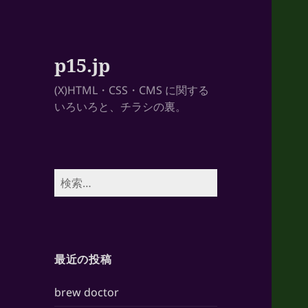
p15.jp
(X)HTML・CSS・CMS に関する
いろいろと、チラシの裏。
検
索:
最近の投稿
brew doctor