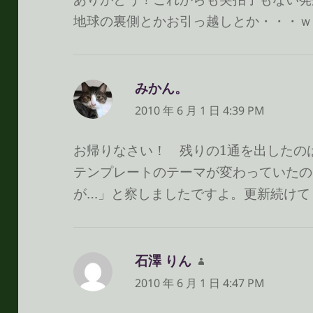
地球の裏側とかお引っ越しとか・・・ｗ
みかん。
よ
り:
2010 年 6 月 1 日 4:39 PM
お帰りなさい！ 残りの1通を出したのは
テンプレートのテーマが変わっていたの
が…」と察しましたですよ。更新続けて
石澤 りん
よ
り:
2010 年 6 月 1 日 4:47 PM