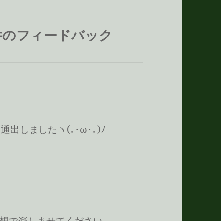
件のフィードバック
通出しましたヽ(｡･ω･｡)ﾉ
想で楽しませてください。