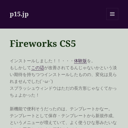
p15.jp
メニュ
ーとウ
ィジェ
ット
Fireworks CS5
インストールしました！！・・・
体験版
を。
もしかして
この辺
が改善されてるんじゃないかという淡
い期待を持ちつつインストールしたものの、変化は見ら
れませんでした(´･ω･`)
スプラッシュウィンドウはただの長方形じゃなくてかっ
ちょよかった！
新機能で便利そうだったのは、テンプレートかなー。
テンプレートとして保存・テンプレートから新規作成、
というメニューが増えていて、よく使うひな形みたいな