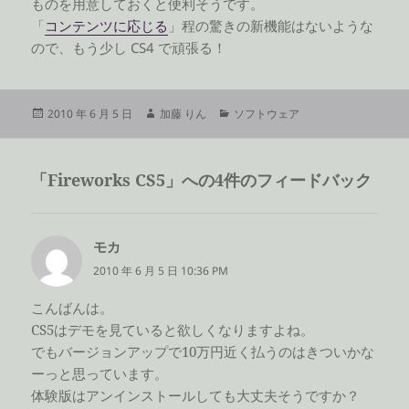
ものを用意しておくと便利そうです。
「
コンテンツに応じる
」程の驚きの新機能はないような
ので、もう少し CS4 で頑張る！
投
作
カ
2010 年 6 月 5 日
加藤 りん
ソフトウェア
稿
成
テ
日:
者
ゴ
リ
「Fireworks CS5」への4件のフィードバック
ー
モカ
よ
り:
2010 年 6 月 5 日 10:36 PM
こんばんは。
CS5はデモを見ていると欲しくなりますよね。
でもバージョンアップで10万円近く払うのはきついかな
ーっと思っています。
体験版はアンインストールしても大丈夫そうですか？