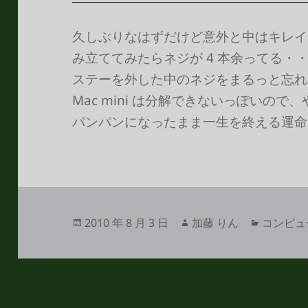
久しぶりなはずだけど意外と中はキレイ
み立ててみたらネジが 4 本余ってる・・
ステーを外した中のネジをまるっと忘れ
Mac mini は分解できないっぽいの
パンパンになったまま一生を終える運命なん
投
作
カ
2010 年 8 月 3 日
加藤 りん
コンピュ
稿
成
テ
日:
者
ゴ
リ
ー