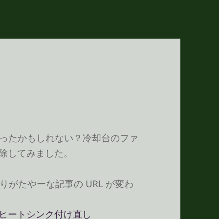
いなかったかもしれない？冷却台のファ
解掃除してみました。
がたやーな記事の URL が変わ
k 分解 ヒートシンク付け直し