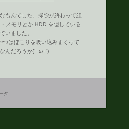
なもんでした。掃除が終わって組
・メモリとか HDD を隠している
ていました。
で、やつはほこりを吸い込みまくって
だろうか(´･ω･`)
ータ