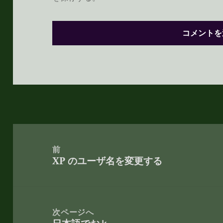
投
稿
前
XP のユーザ名を変更する
ナ
前
ビ
の
ゲ
投
ー
稿:
次ページへ