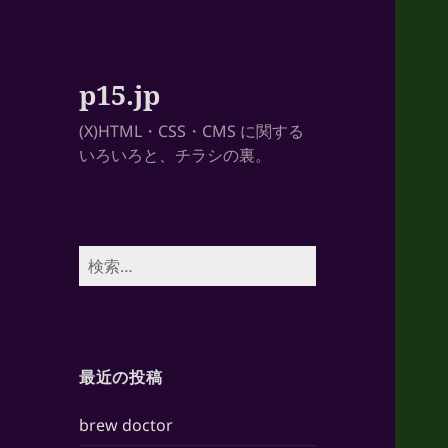
p15.jp
(X)HTML・CSS・CMS に関する
いろいろと、チラシの裏。
検
索:
最近の投稿
brew doctor