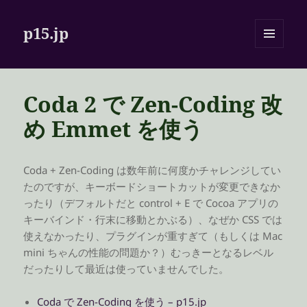
p15.jp
メニュ
ーとウ
ィジェ
ット
Coda 2 で Zen-Coding 改
め Emmet を使う
Coda + Zen-Coding は数年前に何度かチャレンジしてい
たのですが、キーボードショートカットが変更できなか
ったり（デフォルトだと control + E で Cocoa アプリの
キーバインド・行末に移動とかぶる）、なぜか CSS では
使えなかったり、プラグインが重すぎて（もしくは Mac
mini ちゃんの性能の問題か？）むっきーとなるレベル
だったりして最近は使っていませんでした。
Coda で Zen-Coding を使う – p15.jp