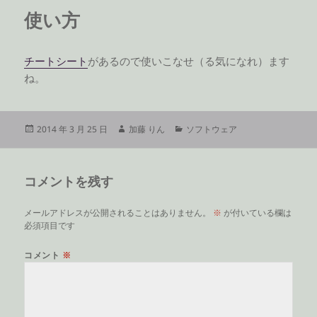
使い方
チートシート
があるので使いこなせ（る気になれ）ます
ね。
投
作
カ
2014 年 3 月 25 日
加藤 りん
ソフトウェア
稿
成
テ
日:
者
ゴ
リ
コメントを残す
ー
メールアドレスが公開されることはありません。
※
が付いている欄は
必須項目です
コメント
※