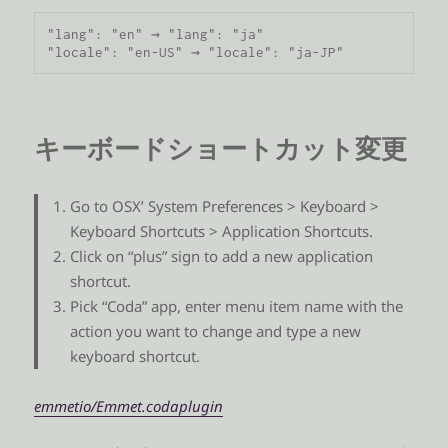
"lang": "en" → "lang": "ja"

"locale": "en-US" → "locale": "ja-JP"
キーボードショートカット変更
Go to OSX’ System Preferences > Keyboard >
Keyboard Shortcuts > Application Shortcuts.
Click on “plus” sign to add a new application
shortcut.
Pick “Coda” app, enter menu item name with the
action you want to change and type a new
keyboard shortcut.
emmetio/Emmet.codaplugin