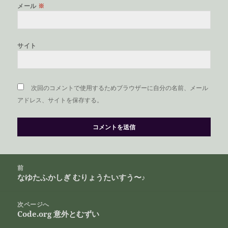
メール
※
サイト
次回のコメントで使用するためブラウザーに自分の名前、メール
アドレス、サイトを保存する。
投
前
稿
なゆたふかしぎ むりょうたいすう〜♪
前
ナ
の
ビ
投
次ページへ
ゲ
Code.org 意外とむずい
稿:
次
ー
の