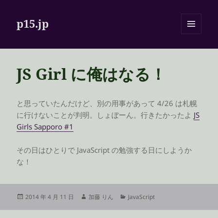
p15.jp
メニュ
ーとウ
ィジェ
ット
JS Girl に俺はなる！
と思っていたんだけど、別の用事があって 4/26 は札幌
に行けないことが判明。しょぼーん。行きたかったよ
JS
Girls Sapporo #1
その日はひとりで JavaScript の勉強する日にしようか
な！
投
作
カ
2014 年 4 月 11 日
加藤 りん
JavaScript
稿
成
テ
日:
者
ゴ