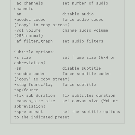
-ac channels        set number of audio 
channels

-an                 disable audio

-acodec codec       force audio codec 
('copy' to copy stream)

-vol volume         change audio volume 
(256=normal)

-af filter_graph    set audio filters

Subtitle options:

-s size             set frame size (WxH or 
abbreviation)

-sn                 disable subtitle

-scodec codec       force subtitle codec 
('copy' to copy stream)

-stag fourcc/tag    force subtitle 
tag/fourcc

-fix_sub_duration   fix subtitles duration

-canvas_size size   set canvas size (WxH or 
abbreviation)

-spre preset        set the subtitle options 
to the indicated preset