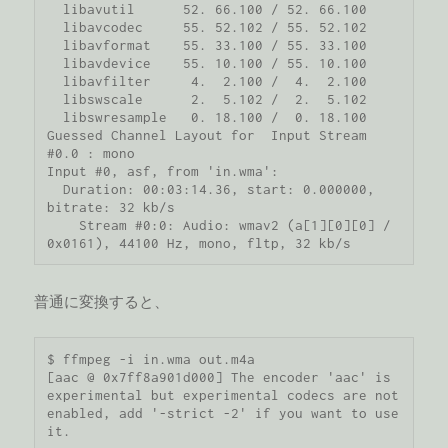
  libavutil      52. 66.100 / 52. 66.100

  libavcodec     55. 52.102 / 55. 52.102

  libavformat    55. 33.100 / 55. 33.100

  libavdevice    55. 10.100 / 55. 10.100

  libavfilter     4.  2.100 /  4.  2.100

  libswscale      2.  5.102 /  2.  5.102

  libswresample   0. 18.100 /  0. 18.100

Guessed Channel Layout for  Input Stream 
#0.0 : mono

Input #0, asf, from 'in.wma':

  Duration: 00:03:14.36, start: 0.000000, 
bitrate: 32 kb/s

    Stream #0:0: Audio: wmav2 (a[1][0][0] / 
0x0161), 44100 Hz, mono, fltp, 32 kb/s
普通に変換すると、
$ ffmpeg -i in.wma out.m4a

[aac @ 0x7ff8a901d000] The encoder 'aac' is 
experimental but experimental codecs are not 
enabled, add '-strict -2' if you want to use 
it.