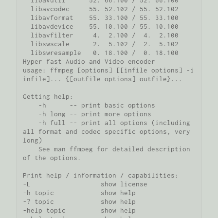
  libavutil      52. 66.100 / 52. 66.100

  libavcodec     55. 52.102 / 55. 52.102

  libavformat    55. 33.100 / 55. 33.100

  libavdevice    55. 10.100 / 55. 10.100

  libavfilter     4.  2.100 /  4.  2.100

  libswscale      2.  5.102 /  2.  5.102

  libswresample   0. 18.100 /  0. 18.100

Hyper fast Audio and Video encoder

usage: ffmpeg [options] [[infile options] -i 
infile]... {[outfile options] outfile}...

Getting help:

    -h      -- print basic options

    -h long -- print more options

    -h full -- print all options (including 
all format and codec specific options, very 
long)

    See man ffmpeg for detailed description 
of the options.

Print help / information / capabilities:

-L                  show license

-h topic            show help

-? topic            show help

-help topic         show help
