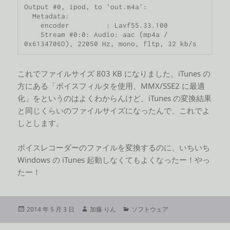
Output #0, ipod, to 'out.m4a':

  Metadata:

    encoder         : Lavf55.33.100

    Stream #0:0: Audio: aac (mp4a / 
0x6134706D), 22050 Hz, mono, fltp, 32 kb/s
これでファイルサイズ 803 KB になりました。iTunes の
方にある「ボイスフィルタを使用、MMX/SSE2 に最適
化」をというのはよくわからんけど、iTunes の変換結果
と同じくらいのファイルサイズになったんで、これでよ
しとします。
ボイスレコーダーのファイルを変換するのに、いちいち
Windows の iTunes 起動しなくてもよくなったー！やっ
たー！
投
作
カ
2014 年 5 月 3 日
加藤 りん
ソフトウェア
稿
成
テ
日:
者
ゴ