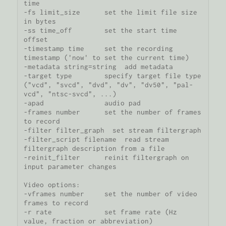
time

-fs limit_size      set the limit file size 
in bytes

-ss time_off        set the start time 
offset

-timestamp time     set the recording 
timestamp ('now' to set the current time)

-metadata string=string  add metadata

-target type        specify target file type 
("vcd", "svcd", "dvd", "dv", "dv50", "pal-
vcd", "ntsc-svcd", ...)

-apad               audio pad

-frames number      set the number of frames 
to record

-filter filter_graph  set stream filtergraph

-filter_script filename  read stream 
filtergraph description from a file

-reinit_filter      reinit filtergraph on 
input parameter changes

Video options:

-vframes number     set the number of video 
frames to record

-r rate             set frame rate (Hz 
value, fraction or abbreviation)
