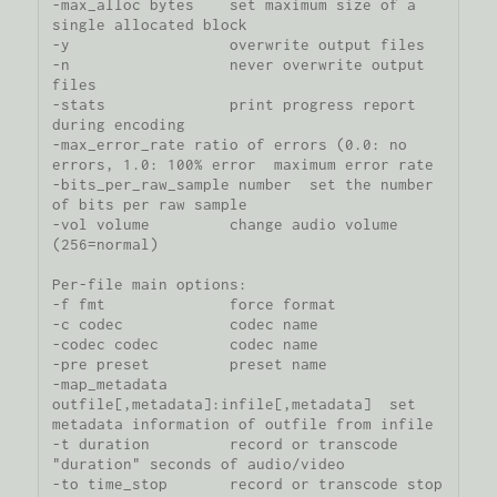
-max_alloc bytes    set maximum size of a 
single allocated block

-y                  overwrite output files

-n                  never overwrite output 
files

-stats              print progress report 
during encoding

-max_error_rate ratio of errors (0.0: no 
errors, 1.0: 100% error  maximum error rate

-bits_per_raw_sample number  set the number 
of bits per raw sample

-vol volume         change audio volume 
(256=normal)

Per-file main options:

-f fmt              force format

-c codec            codec name

-codec codec        codec name

-pre preset         preset name

-map_metadata 
outfile[,metadata]:infile[,metadata]  set 
metadata information of outfile from infile

-t duration         record or transcode 
"duration" seconds of audio/video

-to time_stop       record or transcode stop 