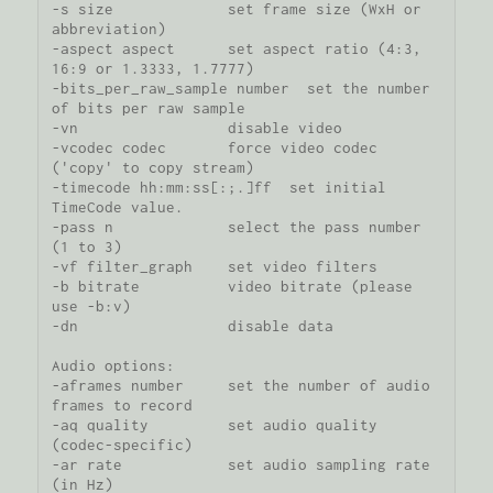
-s size             set frame size (WxH or 
abbreviation)

-aspect aspect      set aspect ratio (4:3, 
16:9 or 1.3333, 1.7777)

-bits_per_raw_sample number  set the number 
of bits per raw sample

-vn                 disable video

-vcodec codec       force video codec 
('copy' to copy stream)

-timecode hh:mm:ss[:;.]ff  set initial 
TimeCode value.

-pass n             select the pass number 
(1 to 3)

-vf filter_graph    set video filters

-b bitrate          video bitrate (please 
use -b:v)

-dn                 disable data

Audio options:

-aframes number     set the number of audio 
frames to record

-aq quality         set audio quality 
(codec-specific)

-ar rate            set audio sampling rate 
(in Hz)
