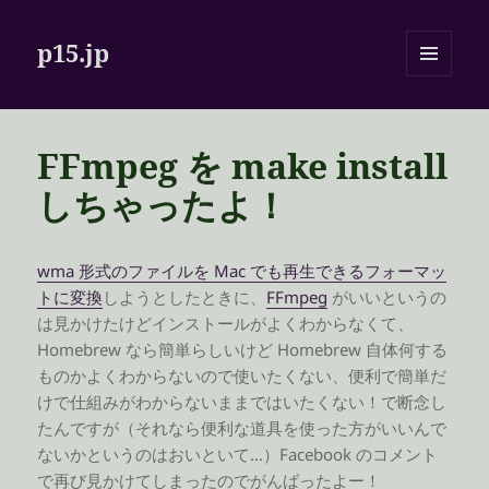
p15.jp
メニュ
ーとウ
ィジェ
ット
FFmpeg を make install
しちゃったよ！
wma 形式のファイルを Mac でも再生できるフォーマッ
トに変換
しようとしたときに、
FFmpeg
がいいというの
は見かけたけどインストールがよくわからなくて、
Homebrew なら簡単らしいけど Homebrew 自体何する
ものかよくわからないので使いたくない、便利で簡単だ
けで仕組みがわからないままではいたくない！で断念し
たんですが（それなら便利な道具を使った方がいいんで
ないかというのはおいといて…）Facebook のコメント
で再び見かけてしまったのでがんばったよー！