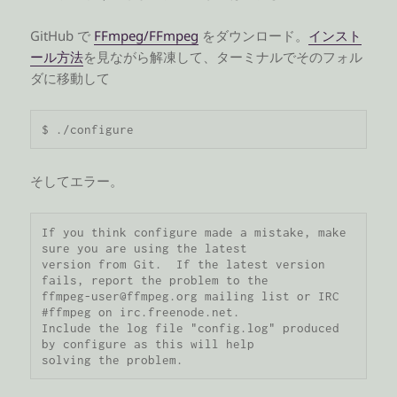
GitHub で
FFmpeg/FFmpeg
をダウンロード。
インスト
ール方法
を見ながら解凍して、ターミナルでそのフォル
ダに移動して
$ ./configure
そしてエラー。
If you think configure made a mistake, make 
sure you are using the latest

version from Git.  If the latest version 
fails, report the problem to the

ffmpeg-user@ffmpeg.org mailing list or IRC 
#ffmpeg on irc.freenode.net.

Include the log file "config.log" produced 
by configure as this will help

solving the problem.