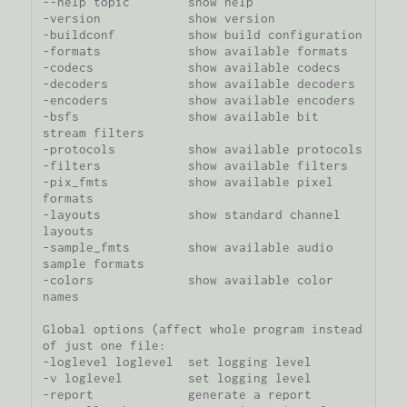
--help topic        show help

-version            show version

-buildconf          show build configuration

-formats            show available formats

-codecs             show available codecs

-decoders           show available decoders

-encoders           show available encoders

-bsfs               show available bit 
stream filters

-protocols          show available protocols

-filters            show available filters

-pix_fmts           show available pixel 
formats

-layouts            show standard channel 
layouts

-sample_fmts        show available audio 
sample formats

-colors             show available color 
names

Global options (affect whole program instead 
of just one file:

-loglevel loglevel  set logging level

-v loglevel         set logging level

-report             generate a report
