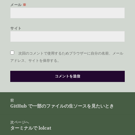
メール
※
サイト
次回のコメントで使用するためブラウザーに自分の名前、メール
アドレス、サイトを保存する。
投
前
稿
GitHub で一部のファイルの生ソースを見たいとき
前
ナ
の
ビ
投
次ページへ
ゲ
ターミナルで lolcat
稿:
次
ー