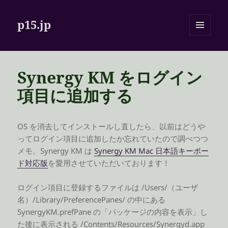
p15.jp
メニュ
ーとウ
ィジェ
ット
Synergy KM をログイン
項目に追加する
OS を消去してインストールし直したら、以前はどうや
ってログイン項目に追加したか忘れていたので調べつつ
メモ。Synergy KM は
Synergy KM Mac 日本語キーボー
ド対応版
を愛用させていただいております！
ログイン項目に登録するファイルは /Users/（ユーザ
名）/Library/PreferencePanes/ の中にある
SynergyKM.prefPane の「パッケージの内容を表示」し
た後に表示される /Contents/Resources/Synergyd.app