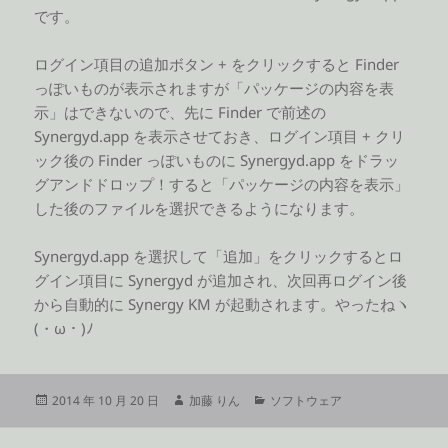
です。
ログイン項目の追加ボタン + をクリックすると Finder
っぽいものが表示されますが「パッケージの内容を表
示」はできないので、先に Finder で前述の
Synergyd.app を表示させておき、ログイン項目 + クリ
ック後の Finder っぽいものに Synergyd.app をドラッ
グアンドドロップ！すると「パッケージの内容を表示」
した後のファイルを選択できるようになります。
Synergyd.app を選択して「追加」をクリックするとロ
グイン項目に Synergyd が追加され、次回再ログイン後
から自動的に Synergy KM が起動されます。やったねヽ
(・ω・)ﾉ
投
作
カ
2014 年 10 月 20 日
加藤 りん
ソフトウェア
稿
成
テ
日:
者
ゴ