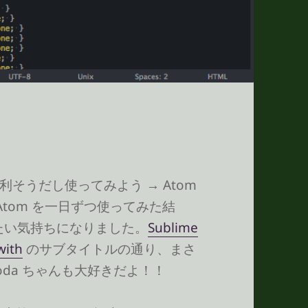
ext 便利そうだし使ってみよう → Atom
と Atom を一日ずつ使ってみた結
てみたい気持ちになりました。
Sublime
 with
のサブタイトルの通り、まさ
da ちゃんも大好きだよ！！