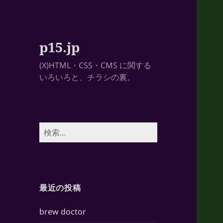
p15.jp
(X)HTML・CSS・CMS に関する
いろいろと、チラシの裏。
検
索:
最近の投稿
brew doctor