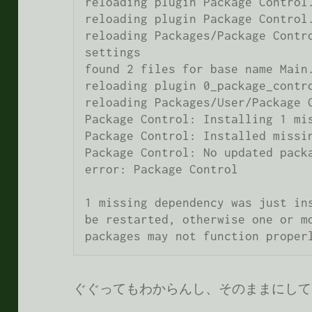
reloading plugin Package Control.
reloading plugin Package Control.
reloading Packages/Package Contr
settings

found 2 files for base name Main.
reloading plugin 0_package_contro
reloading Packages/User/Package C
Package Control: Installing 1 mis
Package Control: Installed missin
Package Control: No updated packa
error: Package Control

1 missing dependency was just ins
be restarted, otherwise one or mo
packages may not function proper
ぐぐってもわからんし、そのままにして