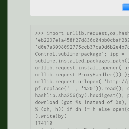
>>> import urllib.request,os,hash
'eb2297e1a458f27d836c04bb0cbaf282
'd0e7a3098092775ccb37ca9d6b2e4b7d
Control.sublime-package'; ipp = 
sublime.installed_packages_path()
urllib.request.install_opener( ur
urllib.request.ProxyHandler()) );
urllib.request.urlopen( 'http://p
pf.replace(' ', '%20')).read(); d
hashlib.sha256(by).hexdigest(); p
download (got %s instead of %s), 
% (dh, h)) if dh != h else open(o
).write(by) 

174110
