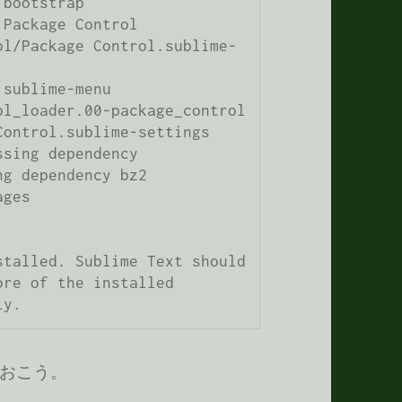
bootstrap

Package Control

ol/Package Control.sublime-
sublime-menu

l_loader.00-package_control

ontrol.sublime-settings

sing dependency

g dependency bz2

ges

talled. Sublime Text should 
re of the installed 
ly.
おこう。