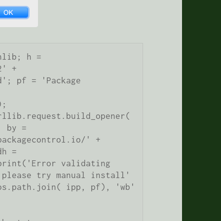
lib; h = 
' + 
'; pf = 'Package 
; 
llib.request.build_opener( 
 by = 
ackagecontrol.io/' + 
h = 
rint('Error validating 
please try manual install' 
s.path.join( ipp, pf), 'wb' 