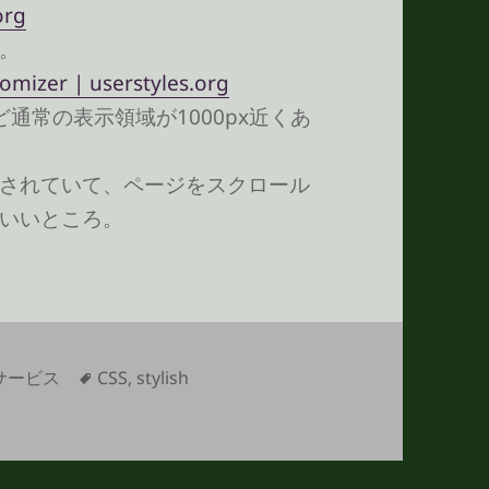
org
。
mizer | userstyles.org
通常の表示領域が1000px近くあ
されていて、ページをスクロール
いいところ。
タ
サービス
CSS
,
stylish
グ