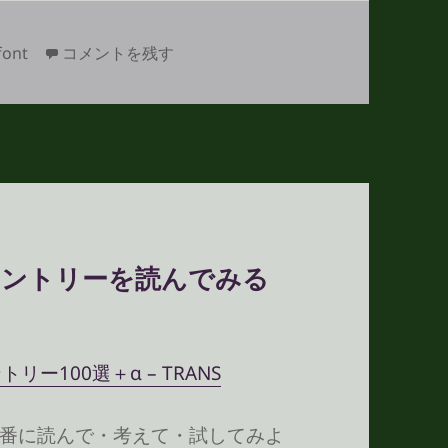
「CSSやWeb標準」ベストエントリーを読んでみる そ
font
コメントを残す
トエントリーを読んでみる
リー100選＋α – TRANS
番に読んで・考えて・試してみよ