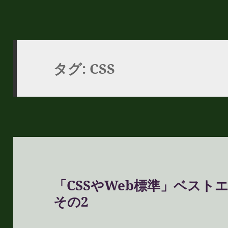
タグ:
CSS
「CSSやWeb標準」ベス
その2