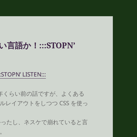
言語か！:::STOPN’
N’ LISTEN:::
年くらい前の話ですが、よくある
レイアウトをしつつ CSS を使っ
かったし、ネスケで崩れていると言
。