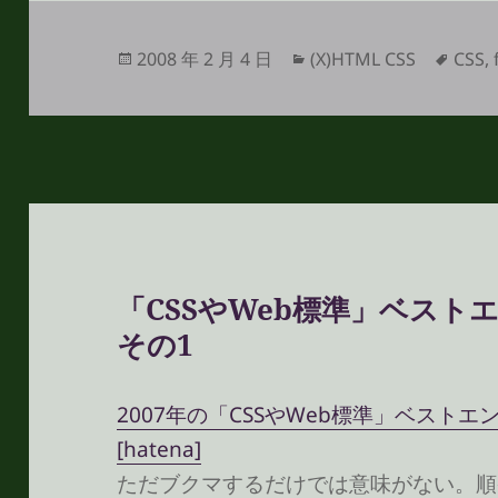
投
カ
タ
2008 年 2 月 4 日
(X)HTML CSS
CSS
,
稿
テ
グ
日:
ゴ
リ
ー
「CSSやWeb標準」ベス
その1
2007年の「CSSやWeb標準」ベストエント
[hatena]
ただブクマするだけでは意味がない。順