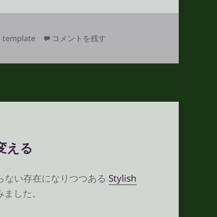
素敵なテンプレート発見 に
,
template
コメントを残す
を変える
はならない存在になりつつある
Stylish
てみました。