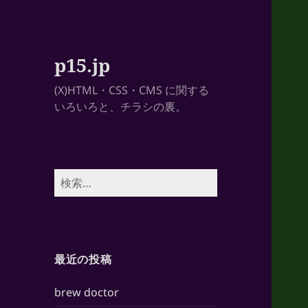
p15.jp
(X)HTML・CSS・CMS に関する
いろいろと、チラシの裏。
検
索:
最近の投稿
brew doctor