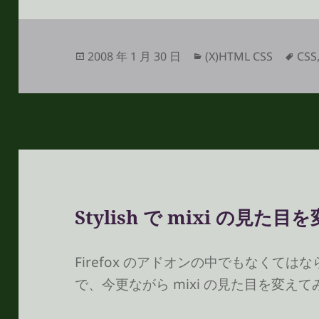
投
カ
タ
2008 年 1 月 30 日
(X)HTML CSS
CSS
稿
テ
グ
日:
ゴ
リ
ー
Stylish で mixi の見た目
Firefox のアドオンの中でもなくて
で、今更ながら mixi の見た目を変え