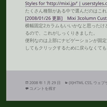
Styles for ‘http://mixi.jp/’ | userstyles.
たくさん種類がある中で選んだのはこれ
[2008/01/26 更新] Mixi 3column Custo
横幅固定2カラムもいいかなと思ったけど
るので、これがしっくりきました。
便利なのは上部にナビゲーションが固定
してもクリックするために戻らなくても
投
カ
2008 年 1 月 29 日
(X)HTML CSS
,
ウェブ
稿
Stylish で mixi の見た目を変える に
テ
コメントを残す
日:
ゴ
リ
ー