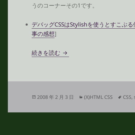
うのコーナーその1です。
デバッグCSSはStylishを使うとすこぶる便
事の感想
]
「CSSやWeb標準」ベスト
続きを読む
投
カ
タ
2008 年 2 月 3 日
(X)HTML CSS
CSS
,
稿
テ
グ
日:
ゴ
リ
ー