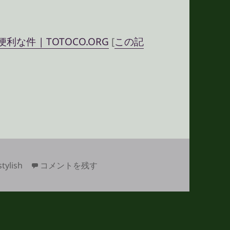
利な件 | TOTOCO.ORG
[
この記
エントリーを読んでみる その1
「CSSやWeb標準」ベストエントリーを読んでみる 
stylish
コメントを残す