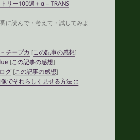
リー100選＋α – TRANS
番に読んで・考えて・試してみよ
定 – チープカ
[
この記事の感想
]
lue
[
この記事の感想
]
モログ
[
この記事の感想
]
と画像でそれらしく見せる方法 :::
エントリーを読んでみる その2