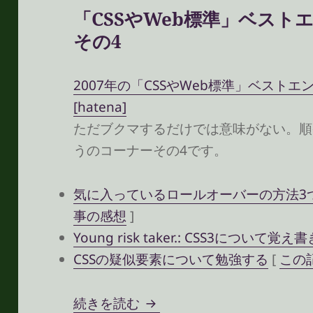
「CSSやWeb標準」ベス
その4
2007年の「CSSやWeb標準」ベストエント
[hatena]
ただブクマするだけでは意味がない。順
うのコーナーその4です。
気に入っているロールオーバーの方法3つ :: C
事の感想
]
Young risk taker.: CSS3について覚え書
CSSの疑似要素について勉強する
[
この
「CSSやWeb標準」ベスト
続きを読む