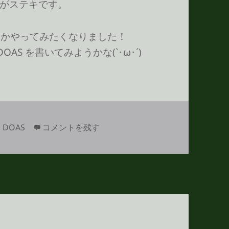
がステキです。
pt とかやってみたくなりました！
 DOAS を書いてみようかな(`･ω･´)
DOAS で CSS に情報を表示してみる に
,
DOAS
コメントを残す