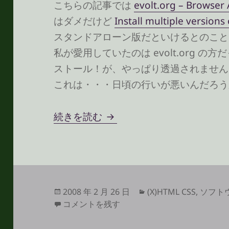
こちらの記事では
evolt.org – Browser 
はダメだけど
Install multiple versions
スタンドアローン版だといけるとのこと
私が愛用していたのは evolt.org の方だっ
ストール！が、やっぱり透過されません
これは・・・日頃の行いが悪いんだろうか(´
スタンドアローン版 IE6 で
続きを読む
投
カ
2008 年 2 月 26 日
(X)HTML CSS
,
ソフト
稿
スタンドアローン版 IE6 で透過 png を背
テ
コメントを残す
日:
ゴ
リ