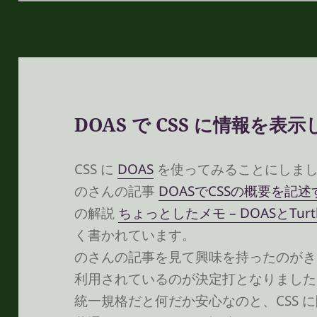
ー
DOAS で CSS に情報を表
CSS に
DOAS
を使ってみることにしま
のさんの記事
DOASでCSSの概要を記述する 
の解説
ちょっとしたメモ – DOASとTurtl
く書かれています。
のさんの記事を見て興味を持ったのがき
利用されているのが決定打となりました
統一規格だと何だか安心なのと、CSS に限らず 