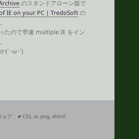
Archive
のスタンドアローン版で
 of IE on your PC | TredoSoft
の
。
たので早速 multiple IE をイン
。
･ω･`)
透過 png を背景として表示したい
タ
ウェア
CSS
,
ie
,
png
,
xhtml
景として表示したい に
グ