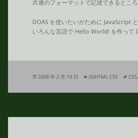
共通のフォーマットで記述できるところ
DOAS を使いたいがために JavaScri
いろんな言語で Hello World! を作って
投
カ
タ
2008 年 2 月 19 日
(X)HTML CSS
CSS
稿
テ
グ
日:
ゴ
リ
ー