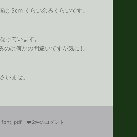
幅は 5cm くらい余るくらいです。
なっています。
になっているのは何かの間違いですが気にし
さいませ。
CSS プロパティ記述順とフォントサイズ一覧 へ
,
font
,
pdf
2件のコメント