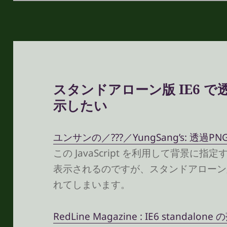
リ
ー
スタンドアローン版 IE6 で
示したい
ユンサンの／???／YungSang’s: 透過PNG
この JavaScript を利用して背景に指定
表示されるのですが、スタンドアローン版
れてしまいます。
RedLine Magazine : IE6 standalon