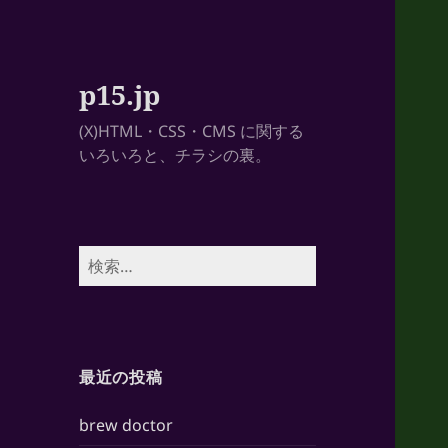
p15.jp
(X)HTML・CSS・CMS に関する
いろいろと、チラシの裏。
検
索:
最近の投稿
brew doctor