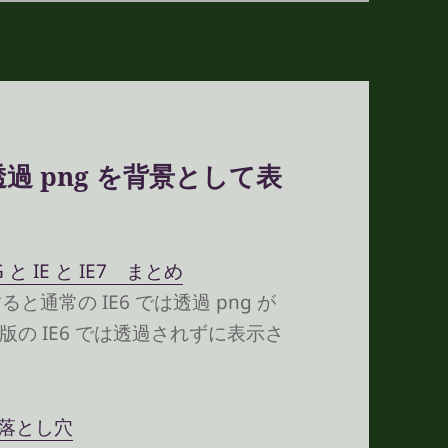
透過 png を背景として表
 と IE と IE7 まとめ
すると通常の IE6 では透過 png が
の IE6 では透過されずに表示さ
e の落とし穴