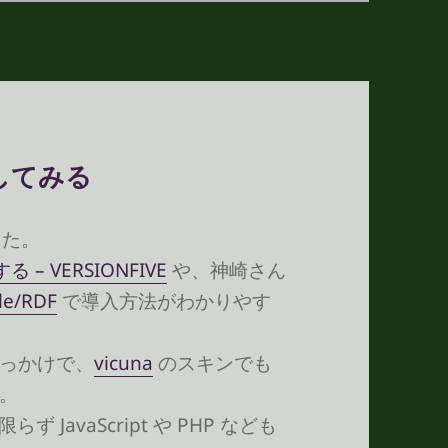
示してみる
した。
– VERSIONFIVE
や、神崎さん
e/RDF
で導入方法がわかりやす
っかけで、
vicuna
のスキンでも
。
JavaScript や PHP なども