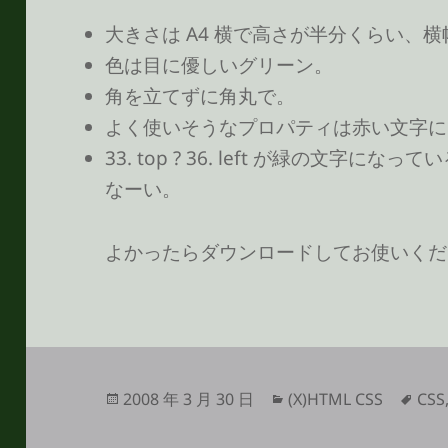
大きさは A4 横で高さが半分くらい、横
色は目に優しいグリーン。
角を立てずに角丸で。
よく使いそうなプロパティは赤い文字に
33. top ? 36. left が緑の文字
なーい。
よかったらダウンロードしてお使いくだ
投
カ
タ
2008 年 3 月 30 日
(X)HTML CSS
CSS
稿
テ
グ
日:
ゴ