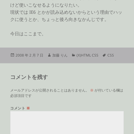
けど使いこなせるようになりたい。
現状では IE6 とかが読み込めないからという理由でハッ
クに使うとか、ちょっと後ろ向きなかんじです。
今日はここまで。
投
作
カ
タ
2008 年 2 月 7 日
加藤 りん
(X)HTML CSS
CSS
稿
成
テ
グ
日:
者
ゴ
リ
コメントを残す
ー
メールアドレスが公開されることはありません。
※
が付いている欄は
必須項目です
コメント
※