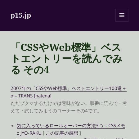
p15.jp
メニュ
ーとウ
ィジェ
ット
「CSSやWeb標準」ベス
トエントリーを読んでみ
る その4
2007年の「CSSやWeb標準」ベストエントリー100選＋
α – TRANS [hatena]
ただブクマするだけでは意味がない。順番に読んで・考
えて・試してみようのコーナーその4です。
気に入っているロールオーバーの方法3つ :: CSSメモ
:: JYO-RAKU
[
この記事の感想
]