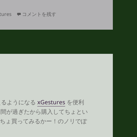
ぐるぐるで、ぱっ！ に
tures
コメントを残す
使えるようになる
xGestures
を便利
期間が過ぎたから購入してちょとい
ちょ買ってみるかー！のノリでぽ