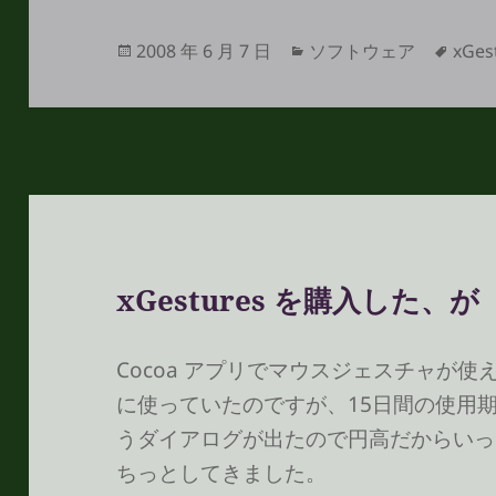
投
カ
タ
2008 年 6 月 7 日
ソフトウェア
xGes
稿
テ
グ
日:
ゴ
リ
ー
xGestures を購入した、が
Cocoa アプリでマウスジェスチャが
に使っていたのですが、15日間の使用
うダイアログが出たので円高だからいっ
ちっとしてきました。