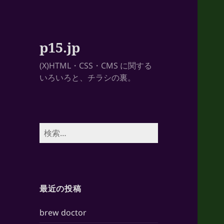
p15.jp
(X)HTML・CSS・CMS に関する
いろいろと、チラシの裏。
検
索:
最近の投稿
brew doctor