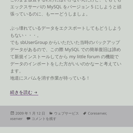
エックスサーバの MySQL をバージョン 5 にしようと頑
張っているのに、もーーどうしましょ。
ぶっ壊れているデータをエクスポートしてもどうしよう
もない・・・。
でも sbUserGroup からいただいた当時のバックアップ
データがあるので、この際 MySQL での簡単復旧は諦め
て新規インストールしてから my little forum の機能で
データのインポートをした方がいいのかなーと考えてい
ます。
地道にスパムを消す作業が待っている！
データベースがぶっ壊れてた
続きを読む
投
カ
タ
2009 年 1 月 12 日
ウェブサービス
Coreserver
,
稿
データベースがぶっ壊れてた に
テ
グ
xserver
コメントを残す
日:
ゴ
リ