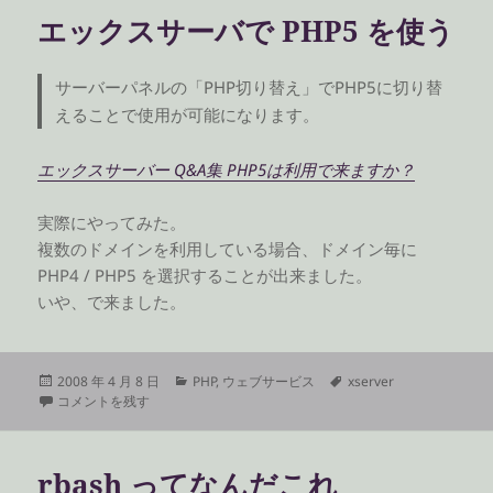
ー
エックスサーバで PHP5 を使う
サーバーパネルの「PHP切り替え」でPHP5に切り替
えることで使用が可能になります。
エックスサーバー Q&A集 PHP5は利用で来ますか？
実際にやってみた。
複数のドメインを利用している場合、ドメイン毎に
PHP4 / PHP5 を選択することが出来ました。
いや、で来ました。
投
カ
タ
2008 年 4 月 8 日
PHP
,
ウェブサービス
xserver
稿
エックスサーバで PHP5 を使う に
テ
グ
コメントを残す
日:
ゴ
リ
ー
rbash ってなんだこれ