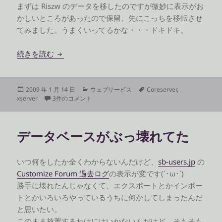
まずは Riszw のデータを移したのですが微妙に表示がお
かしいところがあったので保留、先にこっちを移転させ
てみました。うまくいってるかな・・・ドキドキ。
サーバ移転中
続きを読む
投
カ
タ
2009 年 1 月 14 日
ウェブサービス
Coreserver
,
稿
サーバ移転中 への
テ
グ
xserver
3件のコメント
日:
ゴ
リ
ー
データベースがぶっ壊れてた
いつ何をしたか全くわからないんだけど、
sb-users.jp
の
Customize Forum 過去ログ
の表示が変です(´･ω･`)
勝手に壊れたんじゃなくて、エクスポートとかインポー
トとかいろいろやっているうちに何かしてしまったんだ
と思いたい。
このまま放置するわけにはいかないんだけど、そもそも