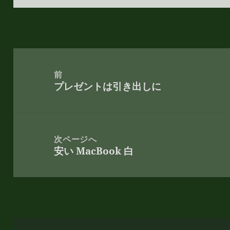
投
稿
前
プレゼントは引き出しに
ナ
前
ビ
の
ゲ
投
ー
稿:
次ページへ
シ
安い MacBook 白
次
ョ
の
ン
投
稿: