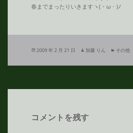
春までまったりいきますヽ(・ω・)ﾉ
投
作
カ
2009 年 2 月 21 日
加藤 りん
その他
稿
成
テ
日:
者
ゴ
リ
ー
コメントを残す