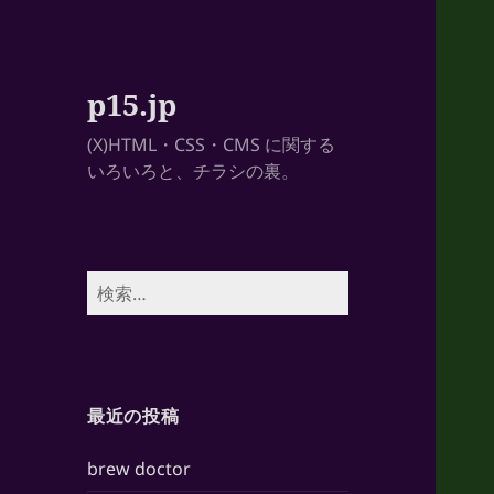
p15.jp
(X)HTML・CSS・CMS に関する
いろいろと、チラシの裏。
検
索:
最近の投稿
brew doctor