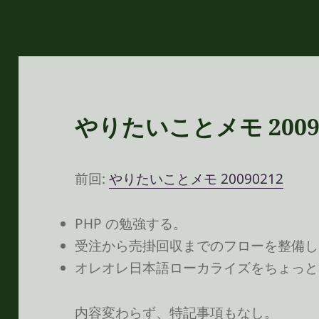
やりたいことメモ 20090
前回:
やりたいことメモ 20090212
PHP の勉強する。
受注から売掛回収までのフローを整備し
オレオレ日本語ローカライズをちょっと
内容変わらず、特記事項もなし。