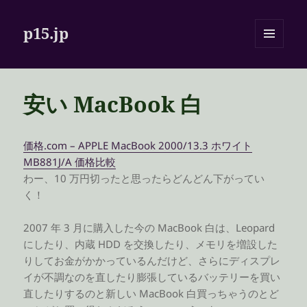
p15.jp
メニュ
ーとウ
ィジェ
ット
安い MacBook 白
価格.com – APPLE MacBook 2000/13.3 ホワイト
MB881J/A 価格比較
わー、10 万円切ったと思ったらどんどん下がってい
く！
2007 年 3 月に購入した今の MacBook 白は、Leopard
にしたり、内蔵 HDD を交換したり、メモリを増設した
りしてお金がかかっているんだけど、さらにディスプレ
イが不調なのを直したり膨張しているバッテリーを買い
直したりするのと新しい MacBook 白買っちゃうのとど