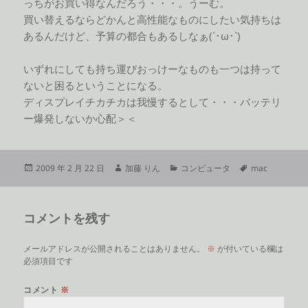
っちがお買い得なんだろう・・・。うーむ。
買い替えるならどかんと高性能なものにしたい気持ちは
あるんだけど、予算の都合もあるしなぁ(´･ω･`)
いずれにしても持ち運びおっけーなものも一つは持って
ないと困るということになる。
ディスプレイチカチカは我慢するとして・・・バッテリ
ー爆発しないか心配＞＜
投
作
カ
タ
2009 年 2 月 22 日
加藤 りん
コンピュータ
mac
稿
成
テ
グ
日:
者
ゴ
リ
コメントを残す
ー
メールアドレスが公開されることはありません。
※
が付いている欄は
必須項目です
コメント
※