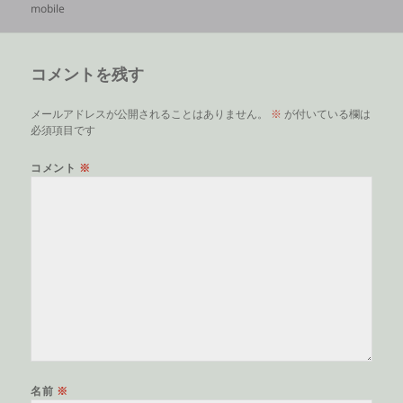
稿
成
テ
グ
mobile
日:
者
ゴ
リ
ー
コメントを残す
メールアドレスが公開されることはありません。
※
が付いている欄は
必須項目です
コメント
※
名前
※