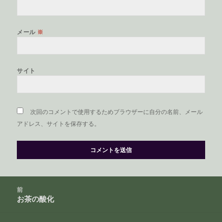
メール
※
サイト
次回のコメントで使用するためブラウザーに自分の名前、メール
アドレス、サイトを保存する。
投
前
稿
お茶の酸化
前
ナ
の
ビ