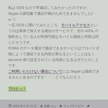
私は OCN なので早速試してみたかったのですが、
Skype の謎現象で通話不能のためできませんでした(´･
ω･`)
一応 OCN に聞いてみたところ、
モバイルアクセス
とい
うのは単体で加入する場合のサービスで、光や ADSL の
契約をしている人が利用可能なモバイル接続と内容は同
じだそうです。
FOMA のデータ通信で接続できるサービスはプロバイダ
側によって接続できる内容が異なるということはなく、
docomo 側で設定されている内容になるはずだとのこと
です。
ご利用いただけない通信について
には Skype は接続でき
ませんとあるのですが・・・どうなんだろう。
でけたっ！
投
作
カ
タ
2009 年 6 月 25 日
加藤 りん
ウェブサービス