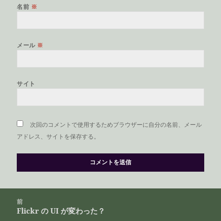
名前
※
メール
※
サイト
次回のコメントで使用するためブラウザーに自分の名前、メール
アドレス、サイトを保存する。
投
前
稿
Flickr の UI が変わった？
前
ナ