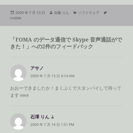
投
作
カ
タ
2009 年 7 月 13 日
加藤 りん
ソフトウェア
稿
成
テ
グ
mobile
日:
者
ゴ
リ
ー
「FOMA のデータ通信で Skype 音声通話がで
きた！」への2件のフィードバック
アサノ
よ
り:
2009 年 7 月 13 日 4:14 AM
おおーできましたか！まくぶくでスタンバイして待って
ます ewe
石澤 りん
よ
り:
2009 年 7 月 14 日 1:51 PM