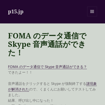
p15.jp
メニュ
ーとウ
ィジェ
ット
FOMA のデータ通信で
Skype 音声通話ができ
た！
FOMA のデータ通信で Skype 音声通話ができる？
できたよー！！
音声通話をクリックすると Skype が強制終了する
謎現象
が解消された
ので、くまくんにお願いしてテストしてみ
ました。
結果、呼び出し中になった！