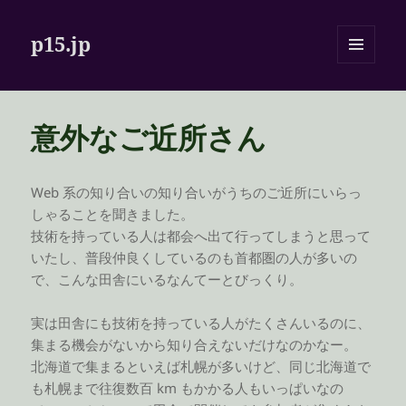
p15.jp
メニュ
ーとウ
ィジェ
ット
意外なご近所さん
Web 系の知り合いの知り合いがうちのご近所にいらっ
しゃることを聞きました。
技術を持っている人は都会へ出て行ってしまうと思って
いたし、普段仲良くしているのも首都圏の人が多いの
で、こんな田舎にいるなんてーとびっくり。
実は田舎にも技術を持っている人がたくさんいるのに、
集まる機会がないから知り合えないだけなのかなー。
北海道で集まるといえば札幌が多いけど、同じ北海道で
も札幌まで往復数百 km もかかる人もいっぱいなの