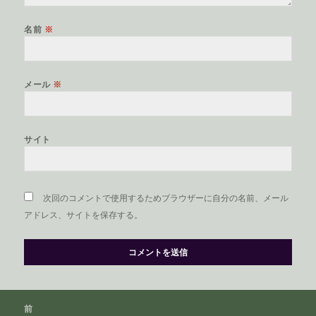
名前
※
メール
※
サイト
次回のコメントで使用するためブラウザーに自分の名前、メール
アドレス、サイトを保存する。
投
前
稿