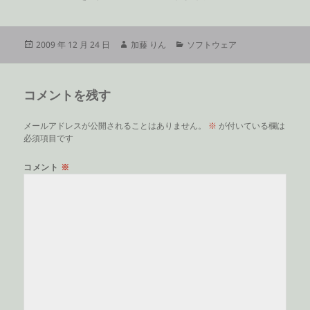
投
作
カ
2009 年 12 月 24 日
加藤 りん
ソフトウェア
稿
成
テ
日:
者
ゴ
リ
コメントを残す
ー
メールアドレスが公開されることはありません。
※
が付いている欄は
必須項目です
コメント
※