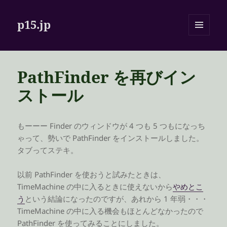
p15.jp
メニュ
ーとウ
ィジェ
ット
PathFinder を再びイン
ストール
もーーー Finder のウィンドウが 4 つも 5 つもになっち
ゃって、勢いで PathFinder をインストールしました。
タブってステキ。
以前 PathFinder を使おうと試みたときは、
TimeMachine の中に入るときに使えないから
やめとこ
う
という結論になったのですが、あれから 1 年弱・・・
TimeMachine の中に入る機会もほとんどなかったので
PathFinder を使ってみることにしました。