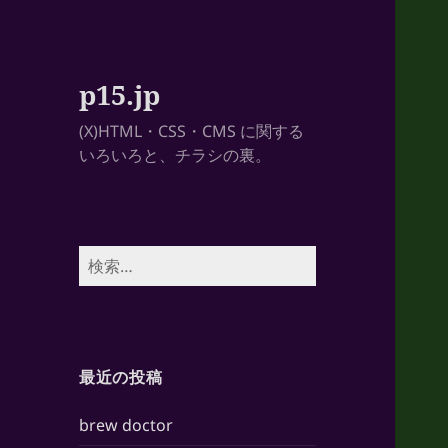
p15.jp
(X)HTML・CSS・CMS に関する
いろいろと、チラシの裏。
検
索:
最近の投稿
brew doctor