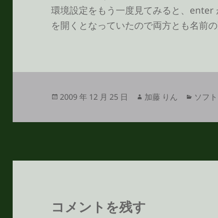
環境設定をもう一度見てみると、enter 
を開くとなっていたので両方とも名前の
投
作
カ
2009 年 12 月 25 日
加藤 りん
ソフト
稿
成
テ
日:
者
ゴ
リ
ー
コメントを残す