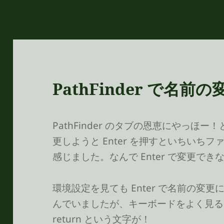
PathFinder で名
PathFinder のタブの恩恵にやっほ
更しようと Enter を押すといちいち
感じました。なんで Enter で変更でき
環境設定を見ても Enter で名前の変
んでいましたが、キーボードをよく見ると 
return という文字が！