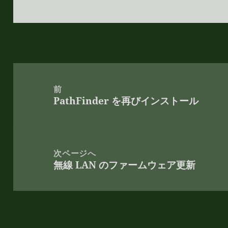
投
稿
前
PathFinder を再びインストール
ナ
前
ビ
の
ゲ
投
ー
稿:
次ページへ
シ
無線 LAN のファームウェア更新
次
ョ
の
ン
投
稿: