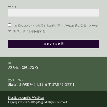
サイト
次回のコメントで使用するためブラウザーに自分の名前、メール
アドレス、サイトを保存する。
投
前
稿
JS Girl に俺はなる！
前
ナ
の
ビ
投
次ページへ
ゲ
Sketch 3 が出た！4/21 まで 37.5 % OFF！
稿:
次
ー
の
シ
投
Proudly powered by WordPress
ョ
Copyright © 2007-2015 p15.jp All Rights Reserved.
稿:
ン