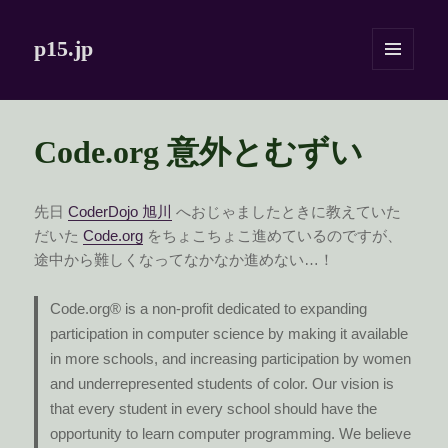
p15.jp
メニュ
ーとウ
ィジェ
ット
Code.org 意外とむずい
先日
CoderDojo 旭川
へおじゃましたときに教えていた
だいた
Code.org
をちょこちょこ進めているのですが、
途中から難しくなってなかなか進めない…！
Code.org® is a non-profit dedicated to expanding
participation in computer science by making it available
in more schools, and increasing participation by women
and underrepresented students of color. Our vision is
that every student in every school should have the
opportunity to learn computer programming. We believe