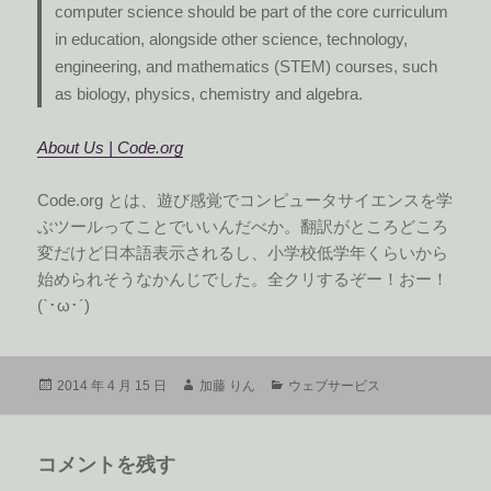
computer science should be part of the core curriculum
in education, alongside other science, technology,
engineering, and mathematics (STEM) courses, such
as biology, physics, chemistry and algebra.
About Us | Code.org
Code.org とは、遊び感覚でコンピュータサイエンスを学
ぶツールってことでいいんだべか。翻訳がところどころ
変だけど日本語表示されるし、小学校低学年くらいから
始められそうなかんじでした。全クリするぞー！おー！
(`･ω･´)ゞ
投
作
カ
2014 年 4 月 15 日
加藤 りん
ウェブサービス
稿
成
テ
日:
者
ゴ
リ
コメントを残す
ー